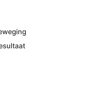
beweging
esultaat