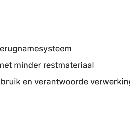
.
t terugnamesysteem
met minder restmateriaal
bruik en verantwoorde verwerkin