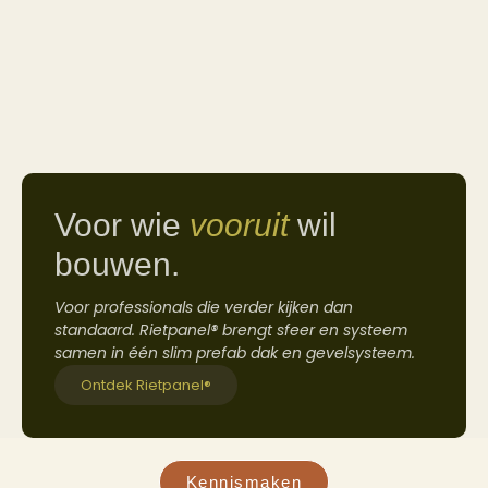
Voor wie
vooruit
wil
bouwen.
Voor professionals die verder kijken dan
standaard. Rietpanel® brengt sfeer en systeem
samen in één slim prefab dak en gevelsysteem.
Ontdek Rietpanel®
Kennismaken